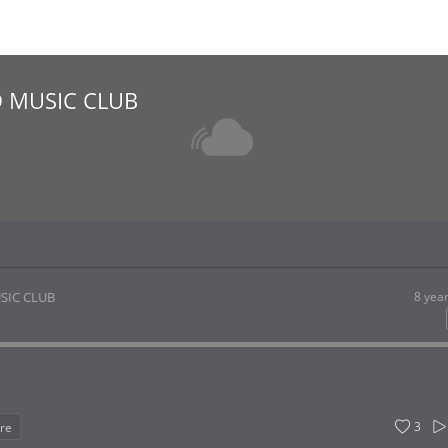
 MUSIC CLUB
SIC CLUB
8 yea
3
re