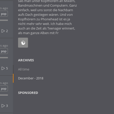
saß man unter Kopfhörern an Mixern,
Bandmaschinen und Computern. Ganz
rs ago
einfach, weil uns sonst die Nachbarn
pop
aufs Dach gestiegen wären. Und von
Kopfhörern zu Phonehead ist es ja
nicht mehr sehr weit. Ich habe mich
auch an die Zeit als Teenager erinnert,
2
als man ganze Alben mit Fr
rs ago
pop
ARCHIVES
5
All time
December - 2018
rs ago
pop
SPONSORED
3