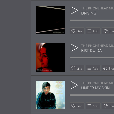
THE PHONEHEAD MU
DRIVING
Like
Add
Sha
THE PHONEHEAD MU
BIST DU DA
Like
Add
Sha
THE PHONEHEAD MU
UNDER MY SKIN
Like
Add
Sha