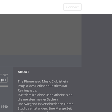
Connect
ABOUT
rs ago
pop
The Phonehead Music Club ist ein
Projekt des Berliner Künstlers Kai
Reininghaus.
?Seitdem ich ohne Band arbeite, sind
die meisten meiner Sachen
überwiegend in verschiedenen Home-
1640
Studios entstanden. Eine Menge Zeit