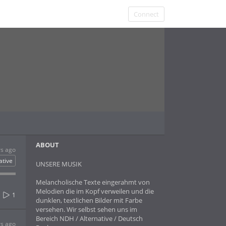
Connect
ABOUT
rs ago
ative
UNSERE MUSIK
Melancholische Texte eingerahmt von
Melodien die im Kopf verweilen und die
1
dunklen, textlichen Bilder mit Farbe
versehen. Wir selbst sehen uns im
Bereich NDH / Alternative / Deutsch
rs ago