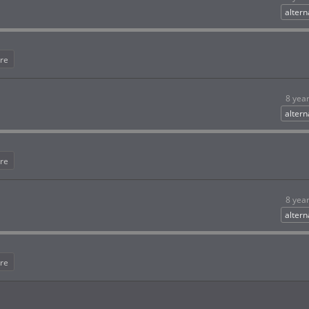
altern
re
8 yea
altern
re
8 yea
altern
re