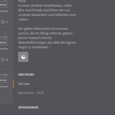
Rock.
ative
In einer direkten Erzählweise, voller
Blut und Poesie, berichten wir von
unseren Gedanken und Gefühlen zum
Leben.
1
Wir geben Menschen Emotionen
zurück, die im Alltag verloren gehen. -
rs ago
Durch melancholische
ative
Melodieführungen das Bild der eignen
Angst zu entdecken. -
5
rs ago
ARCHIVES
ative
All time
December - 2018
SPONSORED