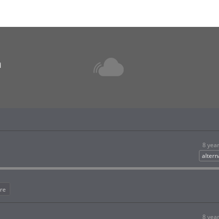
d
8 yea
altern
re
8 yea