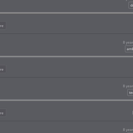
d
re
8 yea
amb
re
8 yea
te
re
8 yea