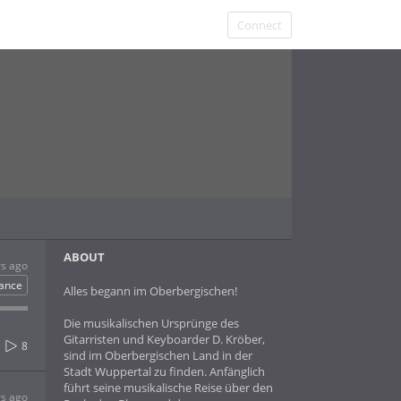
Connect
ABOUT
rs ago
ance
Alles begann im Oberbergischen!
Die musikalischen Ursprünge des
Gitarristen und Keyboarder D. Kröber,
8
sind im Oberbergischen Land in der
Stadt Wuppertal zu finden. Anfänglich
führt seine musikalische Reise über den
rs ago