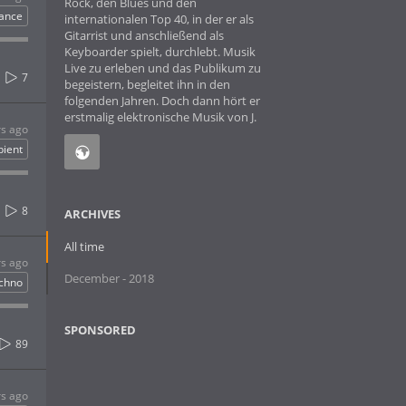
Rock, den Blues und den
ance
internationalen Top 40, in der er als
Gitarrist und anschließend als
Keyboarder spielt, durchlebt. Musik
Live zu erleben und das Publikum zu
7
begeistern, begleitet ihn in den
folgenden Jahren. Doch dann hört er
erstmalig elektronische Musik von J.
rs ago
ient
8
ARCHIVES
All time
rs ago
December - 2018
chno
SPONSORED
89
rs ago