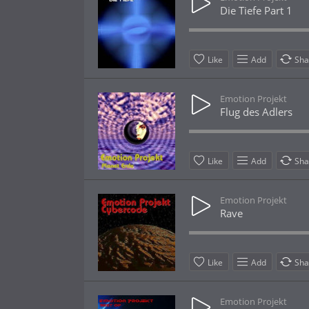
Die Tiefe Part 1
Like
Add
Sha
Emotion Projekt
Flug des Adlers
Like
Add
Sha
Emotion Projekt
Rave
Like
Add
Sha
Emotion Projekt