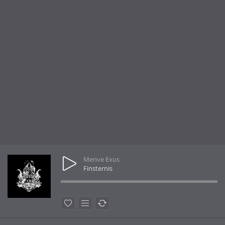
Menve Exus
Finsternis