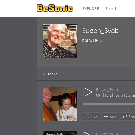
EXPLORE
Eugen_Svab
Köln, BRD
5 Tracks
Eugen_Svab
Will Dich wie Du bi
Like
Add
Sha
Eugen_Svab