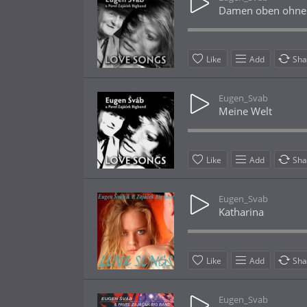
Damen oben ohne
Like
Add
Sha
Eugen_Svab
Meine Welt
Like
Add
Sha
Eugen_Svab
Katharina
Like
Add
Sha
Eugen_Svab