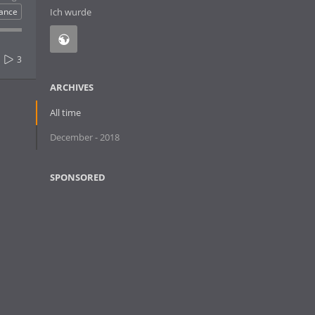
rance
Ich wurde
3
ARCHIVES
All time
December - 2018
SPONSORED