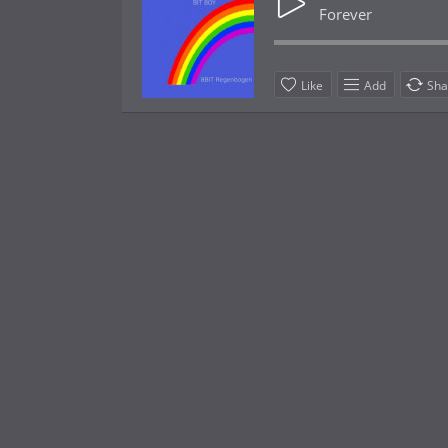
Forever
Like
Add
Sha