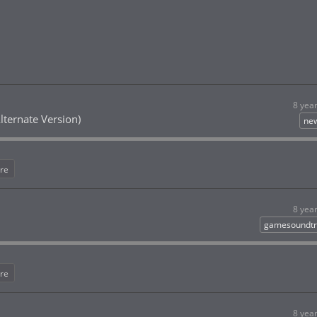
8 yea
lternate Version)
ne
re
8 yea
gamesoundtr
re
8 yea