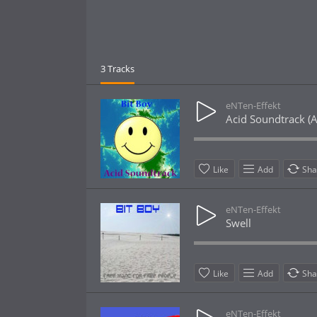
3 Tracks
eNTen-Effekt
Acid Soundtrack (A
Like
Add
Sha
eNTen-Effekt
Swell
Like
Add
Sha
eNTen-Effekt