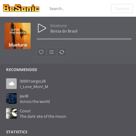
Connect
bluetune
Bossa do Brasil
RECOMMENDED
00001sergio28
I_Love_Moni_M
JaviB
Across the world
Coool
The dark site of the moon
STATISTICS