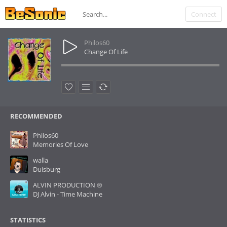
Connect
Philos60
Change Of Life
RECOMMENDED
Philos60
Memories Of Love
walla
Duisburg
ALVIN PRODUCTION ®
DJ Alvin - Time Machine
STATISTICS