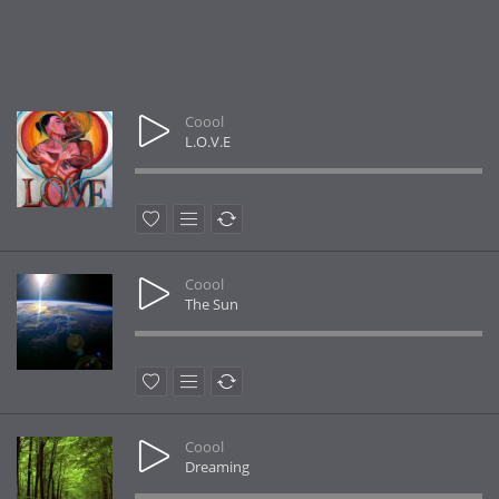
Coool
L.O.V.E
Coool
The Sun
Coool
Dreaming