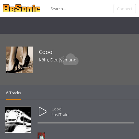
Viel Spaß beim anhören...
Connect
Eure Francis">
Coool
Köln, Deutschland
6 Tracks
Coool
LastTrain