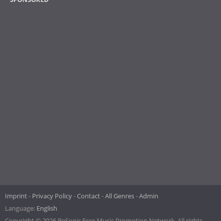
Imprint
Privacy Policy
Contact
All Genres
Admin
Language:
English
Copyright © 2026 BeSonic Free Music Promotion Network. All rights