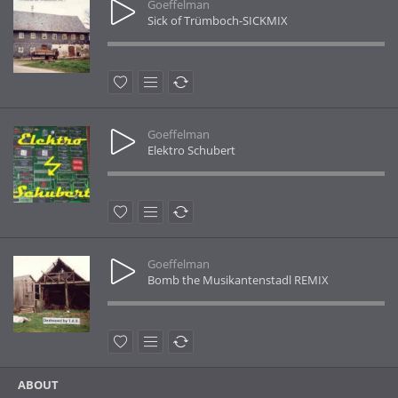
Goeffelman
Sick of Trümboch-SICKMIX
Goeffelman
Elektro Schubert
Goeffelman
Bomb the Musikantenstadl REMIX
ABOUT