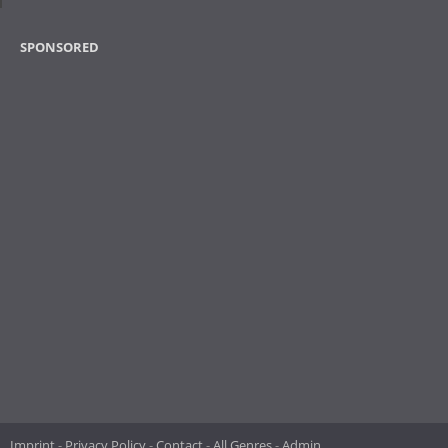
SPONSORED
Imprint
Privacy Policy
Contact
All Genres
Admin