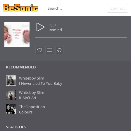
Connect
elgo
Remind
RECOMMENDED
Whiteboy Slim
I Never Lied To You Baby
Whiteboy Slim
It Ain't Art
TheOpposition
Colours
STATISTICS